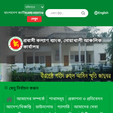
বাংলাদেশ জাতীয় তথ্য বাতায়ন
English
দেখুন
প্রবাসী কল্যাণ ব্যাংক, নোয়াখালী আঞ্চলিক
কার্যালয়
মেনু নির্বাচন করুন
আমাদের সম্পর্কে
শাখাসমূহ
প্রকাশনা ও প্রতিবেদন
আদেশ/বিজ্ঞপ্তি
ডাউনলোড
গ্যালারি
আমাদের সেবা