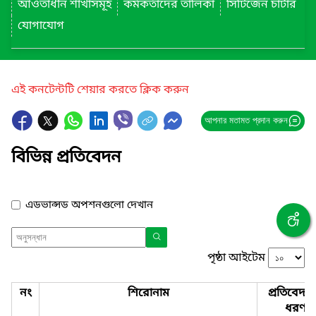
আওতাধীন শাখাসমূহ
কর্মকর্তাদের তালিকা
সিটিজেন চার্টার
যোগাযোগ
এই কনটেন্টটি শেয়ার করতে ক্লিক করুন
আপনার মতামত প্রদান করুন
বিভিন্ন প্রতিবেদন
এডভান্সড অপশনগুলো দেখান
পৃষ্ঠা আইটেম
নং
শিরোনাম
প্রতিবেদন
ধরণ